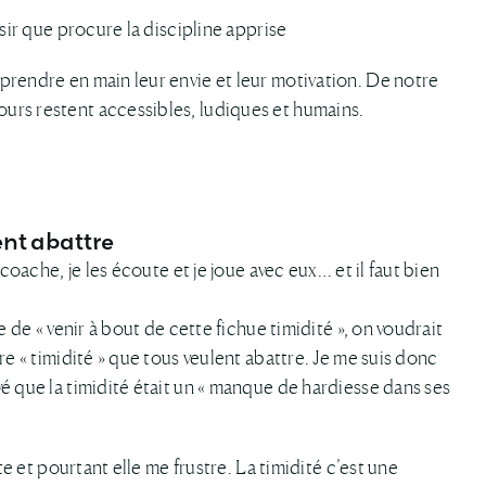
isir que procure la discipline apprise
prendre en main leur envie et leur motivation. De notre
urs restent accessibles, ludiques et humains.
ent abattre
 coache, je les écoute et je joue avec eux… et il faut bien
e de « venir à bout de cette fichue timidité », on voudrait
re « timidité » que tous veulent abattre. Je me suis donc
é que la timidité était un « manque de hardiesse dans ses
te et pourtant elle me frustre. La timidité c’est une