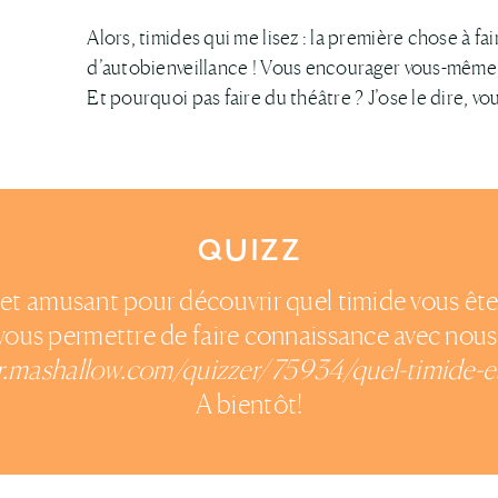
Alors, timides qui me lisez : la première chose à f
d’autobienveillance ! Vous encourager vous-même,
Et pourquoi pas faire du théâtre ? J’ose le dire, v
QUIZZ
et amusant pour découvrir quel timide vous ête
vous permettre de faire connaissance avec nous
fr.mashallow.com/quizzer/75934/quel-timide-e
A bientôt!