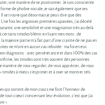
uter, une manière de se positionner. Je suis consciente
a forme de phobie sociale, je sais également que ses
 Il se trouve que désormais je peux dire que des
 Une fois les angoisses premières apaisées, j’ai décelé
tante, une sensibilité et une imagination très au-delà
à certains timides blêmir en lisant mes mots : de
 la majeure partie m’a fait part d’une crainte de ne pas en
ntes ne m’ont en aucun cas rebutée : ma foi en eux
er mon diagnostic : avec persévérance et dans 100% des cas
e confirme, les timides sont très souvent des personnes
ne manière de vous regarder, de vous apprécier, de vous
 » timides à mieux s’exprimer et à oser se montrer tels
onnes qui sortent de mon cours me font l’honneur de
de tout cœur) concernant leur évolution, c’est que j’ai
is ».