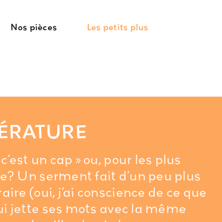
Nos pièces
Les petits plus
TÉRATURE
c’est un cap » ou, pour les plus
ce? Un serment fait d’un peu plus
aire (oui, j’ai conscience de ce que
qui jette ses mots avec la même