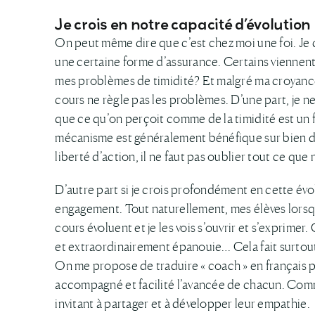
Je crois en notre capacité d’évolution
On peut même dire que c’est chez moi une foi. Je c
une certaine forme d’assurance. Certains viennent
mes problèmes de timidité? Et malgré ma croyan
cours ne règle pas les problèmes. D’une part, je n
que ce qu’on perçoit comme de la timidité est u
mécanisme est généralement bénéfique sur bien des 
liberté d’action, il ne faut pas oublier tout ce que 
D’autre part si je crois profondément en cette évol
engagement. Tout naturellement, mes élèves lorsqu
cours évoluent et je les vois s’ouvrir et s’exprime
et extraordinairement épanouie… Cela fait surtou
On me propose de traduire « coach » en français par
accompagné et facilité l’avancée de chacun. Comme
invitant à partager et à développer leur empathie.