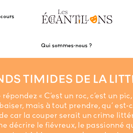
 cours
Qui sommes-nous ?
NDS TIMIDES DE LA LIT
répondez « C’est un roc, c’est un pic, 
baiser, mais à tout prendre, qu’ est-
de car la couper serait un crime littér
me décrire le fiévreux, le passionné 