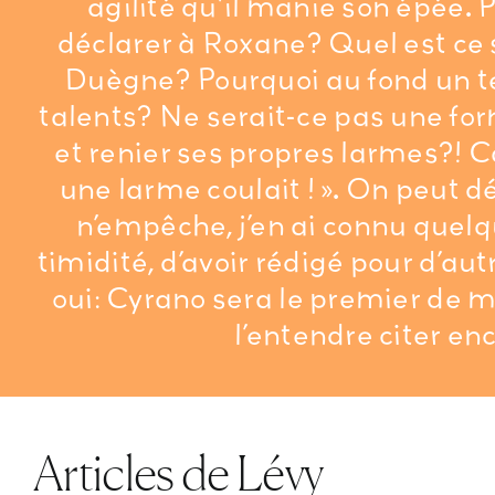
agilité qu’il manie son épée. P
déclarer à Roxane? Quel est ce se
Duègne? Pourquoi au fond un tel
talents? Ne serait-ce pas une form
et renier ses propres larmes?! Car
une larme coulait ! ». On peut 
n’empêche, j’en ai connu quelq
timidité, d’avoir rédigé pour d’a
oui: Cyrano sera le premier de m
l’entendre citer enc
Articles de Lévy