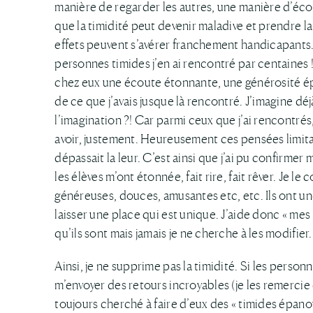
manière de regarder les autres, une manière d’éco
que la timidité peut devenir maladive et prendre l
effets peuvent s’avérer franchement handicapants.
personnes timides j’en ai rencontré par centaines !
chez eux une écoute étonnante, une générosité épa
de ce que j’avais jusque là rencontré. J’imagine déj
l’imagination ?! Car parmi ceux que j’ai rencontrés,
avoir, justement. Heureusement ces pensées limita
dépassait la leur. C’est ainsi que j’ai pu confirm
les élèves m’ont étonnée, fait rire, fait rêver. Je l
généreuses, douces, amusantes etc, etc. Ils ont u
laisser une place qui est unique. J’aide donc « mes
qu’ils sont mais jamais je ne cherche à les modifier.
Ainsi, je ne supprime pas la timidité. Si les pers
m’envoyer des retours incroyables (je les remercie 
toujours cherché à faire d’eux des « timides épanou